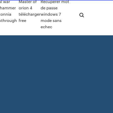
al war
Master of
Recuperer mot
rhammer
orion 4
de passe
tonnia
télécharger
windows 7
kthrough
free
mode sans
echec